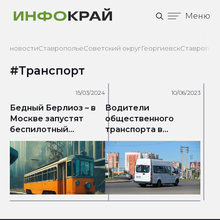
Меню
новости
Ставрополье
Советский округ
Георгиевск
Ставрополь
#Транспорт
15/03/2024
10/06/2023
Бедный Берлиоз – в
Водители
Москве запустят
общественного
беспилотный
транспорта в
трамвай
Ставрополе не
вышли на линии из-за
рейдов