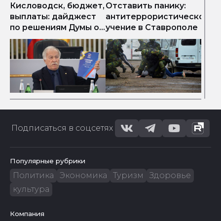
Кисловодск, бюджет,
Отставить панику:
выплаты: дайджест
антитеррористическое
по решениям Думы от
учение в Ставрополе
"Инфокрая"
Подписаться в соцсетях
Популярные рубрики
Политика
Экономика
Туризм
Здоровье
культура
Компания