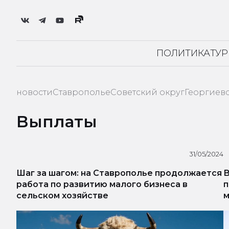
ПОЛИТИКА
ТУ
новости
Ставрополье
Советский округ
Георгиев
Выплаты
31/05/2024
Шаг за шагом: на Ставрополье продолжается
В
работа по развитию малого бизнеса в
п
сельском хозяйстве
м