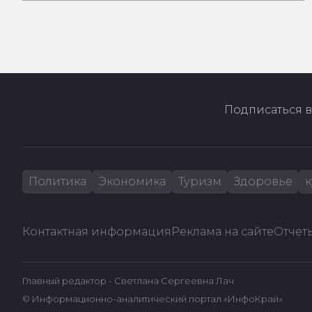
Подписаться в
Политика
Экономика
Туризм
Здоровье
к
Контактная информация
Реклама на сайте
Отчеты
Главный редактор - Светлана Сергеевна Лач
© Информационно-аналитический портал «ИнфоКрай»