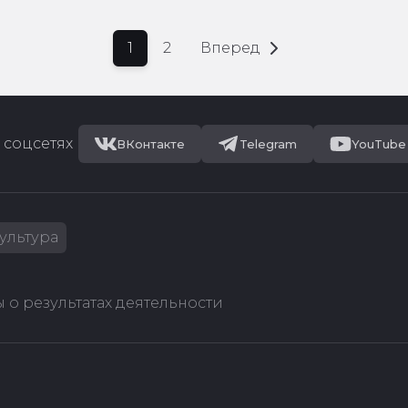
1
2
Вперед
 соцсетях
ВКонтакте
Telegram
YouTube
ультура
 о результатах деятельности