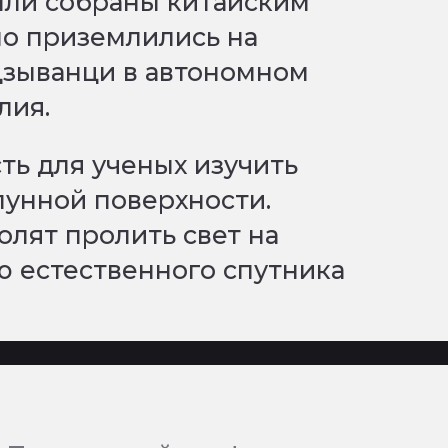
ыли собраны китайским
но приземлились на
зыванци в автономном
лия.
ть для ученых изучить
лунной поверхности.
лят пролить свет на
 естественного спутника