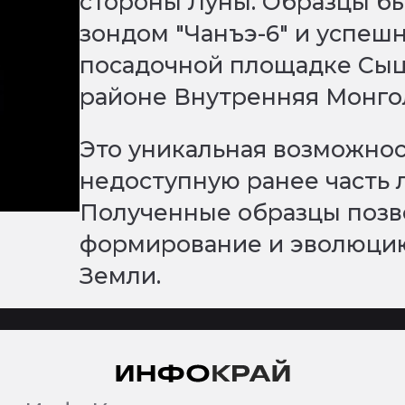
стороны Луны. Образцы б
зондом "Чанъэ-6" и успеш
посадочной площадке Сыц
районе Внутренняя Монго
Это уникальная возможнос
недоступную ранее часть 
Полученные образцы позво
формирование и эволюцию
Земли.