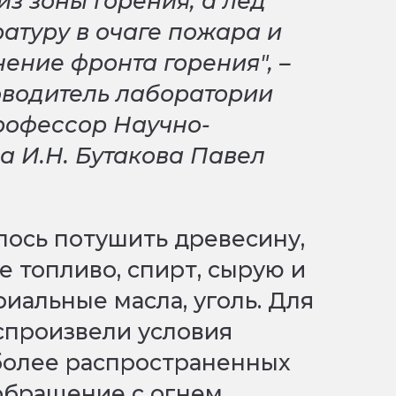
из зоны горения, а лед
ратуру в очаге пожара и
ение фронта горения", –
водитель лаборатории
рофессор Научно-
а И.Н. Бутакова Павел
лось потушить древесину,
е топливо, спирт, сырую и
иальные масла, уголь. Для
спроизвели условия
более распространенных
обращение с огнем,