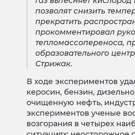
газ вытесняет кислород 
позволят снизить темпе
прекратить распростран
прокомментировал руко
тепломассопереноса, п
образовательного центр
Стрижак.
В ходе экспериментов уда
керосин, бензин, дизельно
очищенную нефть, индустр
экспериментов ученые во
возгорания в четырех наи
ситуациях: неосторожное 