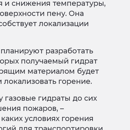
я и снижения температуры,
поверхности пену. Она
собствует локализации
 планируют разработать
оторых получаемый гидрат
орящим материалом будет
 локализовать горение.
у газовые гидраты до сих
шения пожаров, –
в каких условиях горения
огий для транспортировки,