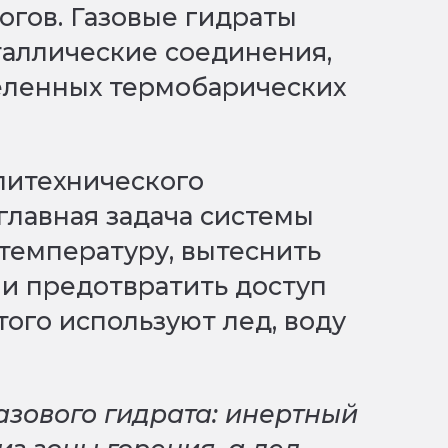
огов. Газовые гидраты
таллические соединения,
еленных термобарических
литехнического
 главная задача системы
температуру, вытеснить
 и предотвратить доступ
того используют лед, воду
газового гидрата: инертный