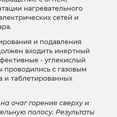
атации нагревательного
электрических сетей и
ра.
кирования и подавления
 должен входить инертный
ффективные - углекислый
ы проводились с газовым
а и таблетированных
на очаг горения сверху и
тельную полосу. Результаты