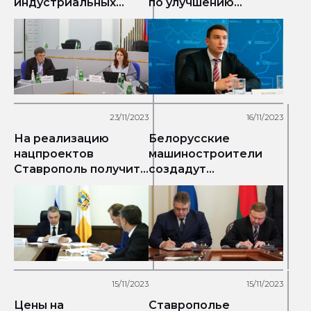
индустриальных
по улучшению
парках Ставрополья
качества жизни
достигло 2,4 тысячи
23/11/2023
16/11/2023
На реализацию
Белорусские
нацпроектов
машиностроители
Ставрополь получит
создадут
3,5 млрд рублей
мультибрендовый
торгово-сервисный
центр на
Ставрополье
15/11/2023
15/11/2023
Цены на
Ставрополье