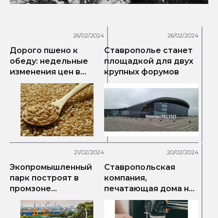
26/02/2024
26/02/2024
Дорого пшено к
Ставрополье станет
обеду: недельные
площадкой для двух
изменения цен в
крупных форумов
розничной сети края
21/02/2024
20/02/2024
Экопромышленный
Ставропольская
парк построят в
компания,
промзоне
печатающая дома на
Невинномысска
3d-принтерах,
планирует в четыре