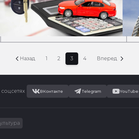
Назад
1
2
3
4
Вперед
 соцсетях
ВКонтакте
Telegram
YouTube
ультура