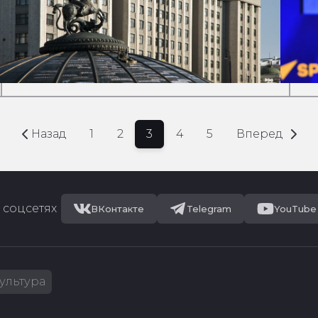
Назад
1
2
3
4
5
Вперед
 соцсетях
ВКонтакте
Telegram
YouTube
ультура