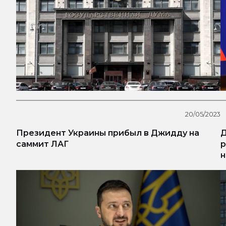
20/05/2023
Президент Украины прибыл в Джидду на
Д
саммит ЛАГ
р
н